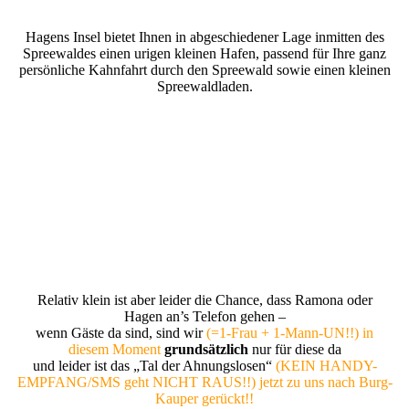
Hagens Insel bietet Ihnen in abgeschiedener Lage inmitten des
Spreewaldes einen urigen kleinen Hafen, passend für Ihre ganz
persönliche Kahnfahrt durch den Spreewald sowie einen kleinen
Spreewaldladen.
Bei uns ist alles
KLEIN
und abseits:
der Laden… der Hafen… die Kähne… der
Paddelbootverleih… die Spreewaldfließe/Routen!
Damit haben SIE Abstand zu den „300
Bockwurstessenden“ und so auch Schutz vor
Corona…
Relativ klein ist aber leider die Chance, dass Ramona oder
Hagen an’s Telefon gehen –
wenn Gäste da sind, sind wir
(=1-Frau + 1-Mann-UN!!) in
diesem Moment
grundsätzlich
nur für diese da
und leider ist das „Tal der Ahnungslosen“
(KEIN HANDY-
EMPFANG/SMS geht NICHT RAUS!!) jetzt zu uns nach Burg-
Kauper gerückt!!