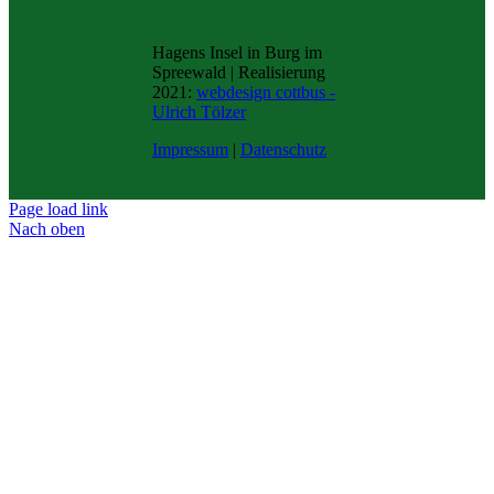
Hagens Insel in Burg im
Spreewald | Realisierung
2021:
webdesign cottbus -
Ulrich Tölzer
Impressum
|
Datenschutz
Page load link
Nach oben