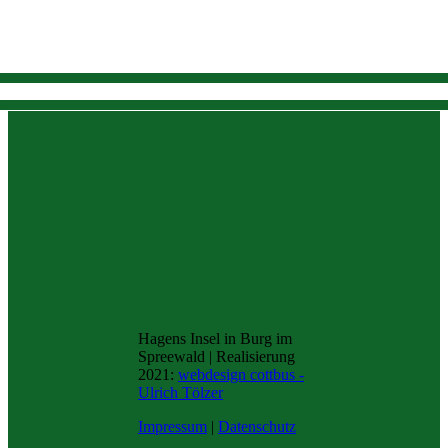
Hagens Insel in Burg im
Spreewald | Realisierung
2021:
webdesign cottbus -
Ulrich Tölzer
Impressum
|
Datenschutz