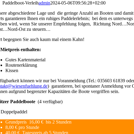
Paddelboot-Verleih
admin
2024-05-06T09:56:28+02:00
ere abgeschiedene Lage und die geringe Anzahl an Booten und damit
rts garantieren Ihnen ein ruhiges Paddelerlebnis; bei dem es unterwegs
iben wird, wenn Sie unserer Empfehlung folgen, Richtung Nord…Nor
st…Nord-Ost zu steuern…
t begegnen Sie auch kaum mal einem Kahn!
Mietpreis enthalten:
Gutes Kartenmaterial
Routenerklärung
Kissen
fügbarkeit können wir nur bei Voranmeldung (Tel.: 035603 61839 ode
takt@wiesenfuehlung.de
) garantieren, bei spontaner Anmeldung vor 
nen aufgrund begrenzter Kapazitäten die Boote vergriffen sein.
Sitzer Paddelboote
(4 verfügbar)
 Doppelpaddel
Grundpreis 16,00 € bis 2 Stunden
8,00 € pro Stunde
40,00 € Tagespreis ab 5 Stunden